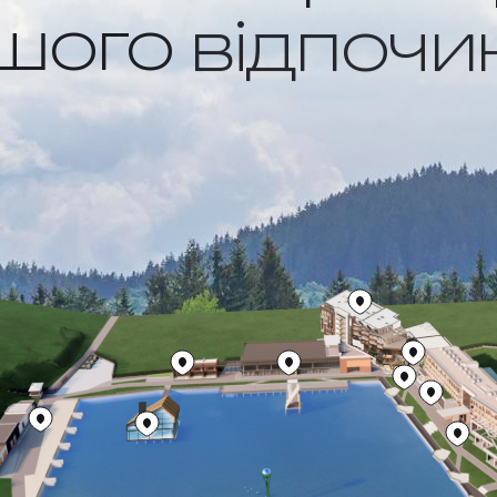
шого
відпочи