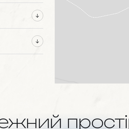
ежний
прост