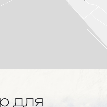
ір
для